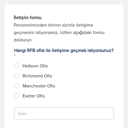
İletişim formu
Personelimizden birinin sizinle iletişime
geçmesini istiyorsanız, lütfen aşağıdaki formu
doldurun
Hangi RFB ofisi ile iletişime geçmek istiyorsunuz?
*
Holborn Ofis
Richmond Ofis
Manchester Ofis
Exeter Ofis
İ
s
i
m