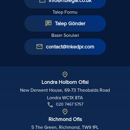
info@rfblegal.co.uk
Talep Formu
Talep Gönder
Basın Soruları
contact@inkedpr.com
Londra Holborn Ofisi
New Derwent House, 69-73 Theobalds Road
Londra WC1X 8TA
020 7467 5757
Richmond Ofis
5 The Green, Richmond, TW9 1PL