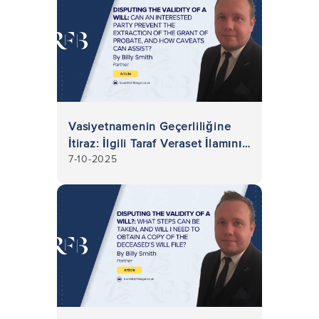
Vasiyetnamenin Geçerliliğine
İtiraz: İlgili Taraf Veraset İlamının
7-10-2025
Çıkarılmasını Engelleyebilir mi
ve Uyarılar Nasıl Yardımcı
Olabilir?