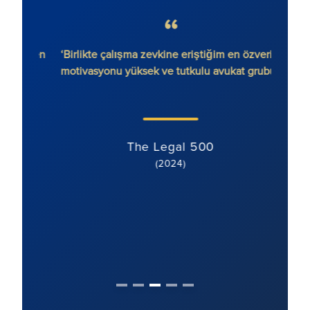
etmeden
‘Birlikte çalışma zevkine eriştiğim en özverili,
'Rona
motivasyonu yüksek ve tutkulu avukat grubu.’
tutu
davası
motive
The Legal 500
(2024)