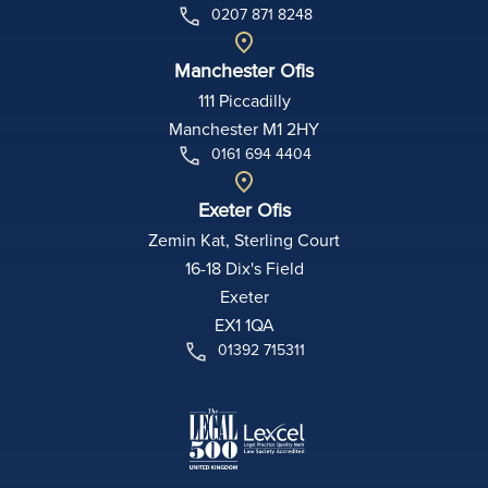
0207 871 8248
Manchester Ofis
111 Piccadilly
Manchester M1 2HY
0161 694 4404
Exeter Ofis
Zemin Kat, Sterling Court
16-18 Dix's Field
Exeter
EX1 1QA
01392 715311