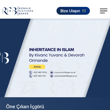
Bize Ulaşın
İçeriğe geç
Öne Çıkan İçgörü