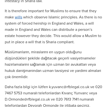
intestacy in Sharia law.
It is therefore important for Muslims to ensure that they
make
wills
which observe Islamic principles. As there is no
system of forced heirship in England and Wales, a will
made in England and Wales can distribute a person’s
estate however they decide. This would allow a Muslim to
put in place a will that is Sharia compliant.
Müslümanların, miraslarını en uygun olduğunu
düşündükleri şekilde dağıtacak geçerli vasiyetnameler
hazırlamalarını sağlamak için uzman bir avukattan veya
hukuk danışmanından uzman tavsiyesi ve yardımı almaları
çok önemlidir.
Daha fazla bilgi için lütfen k.yuvanc@rfblegal.co.uk ve 020
7467 5753 numaralı telefonlardan Kıvanç Yunvanc veya
D.Ormonde@rfblegal.co.uk ve 020 7613 7141 numaralı
telefonlardan Devorah Ormonde ile irtibata geçiniz.