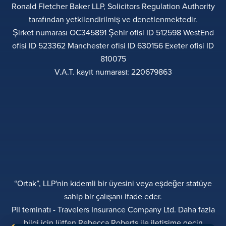
Ronald Fletcher Baker LLP, Solicitors Regulation Authority
tarafından yetkilendirilmiş ve denetlenmektedir.
Şirket numarası OC345891 Şehir ofisi ID 512598 WestEnd
ofisi ID 523362 Manchester ofisi ID 630156 Exeter ofisi ID
810075
V.A.T. kayıt numarası: 220679863
“Ortak”, LLP'nin kıdemli bir üyesini veya eşdeğer statüye
sahip bir çalışanı ifade eder.
PII teminatı - Travelers Insurance Company Ltd. Daha fazla
bilgi için lütfen Rebecca Roberts ile iletişime geçin