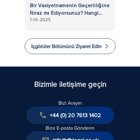
Bir Vasiyetnamenin Geçerliliğine
İtiraz mı Ediyorsunuz? Hangi
1-10-2025
Adımlar Atılabilir ve Vefat Eden
Kişinin Vasiyet Dosyasının Bir
Kopyasını Almam Gerekir mi?
İçgörüler Bölümünü Ziyaret Edin
Bizimle iletişime geçin
Bizi Arayın
+44 (0) 20 7613 1402
Bize E-posta Gönderin