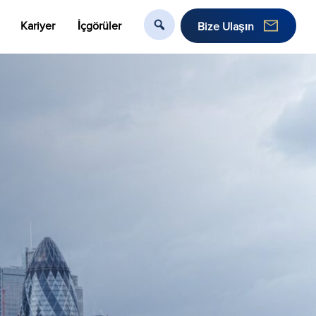
Kariyer
İçgörüler
Bize Ulaşın