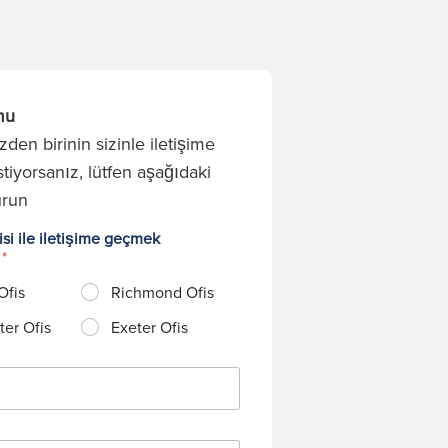
mu
den birinin sizinle iletişime
tiyorsanız, lütfen aşağıdaki
urun
si ile iletişime geçmek
?
*
Ofis
Richmond Ofis
er Ofis
Exeter Ofis