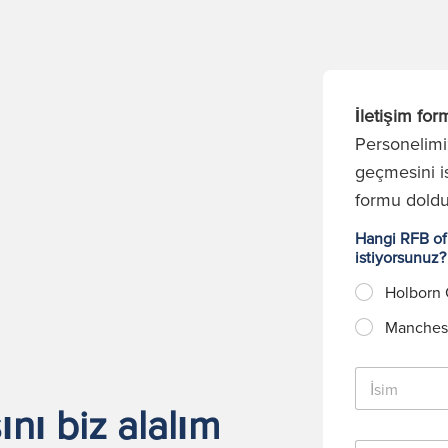
İletişim for
Personelimiz
geçmesini is
formu dold
Hangi RFB ofi
istiyorsunuz
Holborn 
Manchest
İ
s
nı biz alalım
i
m