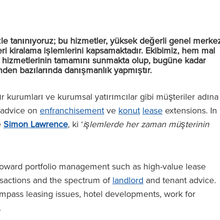
izle tanınıyoruz; bu hizmetler, yüksek değerli genel merke
geri kiralama işlemlerini kapsamaktadır. Ekibimiz, hem mal
k hizmetlerinin tamamını sunmakta olup, bugüne kadar
inden bazılarında danışmanlık yapmıştır.
ır kurumları ve kurumsal yatırımcılar gibi müşteriler adına
r advice on
enfranchisement
ve
konut
lease
extensions. In
e
Simon Lawrence
, ki ‘
işlemlerde her zaman müşterinin
d toward portfolio management such as high-value lease
nsactions and the spectrum of
landlord
and tenant advice.
mpass leasing issues, hotel developments, work for
.