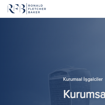
İçeriğe geç
Kurumsal İşgalciler
Kurumsal