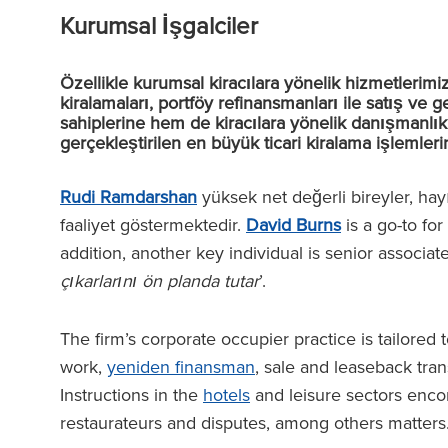
Kurumsal İşgalciler
Özellikle kurumsal kiracılara yönelik hizmetlerim
kiralamaları, portföy refinansmanları ile satış ve 
sahiplerine hem de kiracılara yönelik danışmanlı
gerçekleştirilen en büyük ticari kiralama işlemler
Rudi Ramdarshan
yüksek net değerli bireyler, hay
faaliyet göstermektedir.
David Burns
is a go-to fo
addition, another key individual is senior associat
çıkarlarını ön planda tutar
’.
The firm’s corporate occupier practice is tailore
work,
yeniden finansman
, sale and leaseback tra
Instructions in the
hotels
and leisure sectors enco
restaurateurs and disputes, among others matters