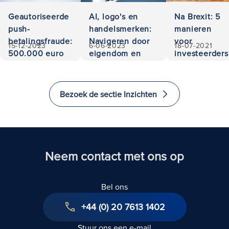
Geautoriseerde
AI, logo's en
Na Brexit: 5
push-
handelsmerken:
manieren
betalingsfraude:
Navigeren door
voor
15-12-2023
6-06-2023
18-07-2021
500.000 euro
eigendom en
investeerders
teruggevorderd
aansprakelijkheid
om te
investeren
en emigreren
Bezoek de sectie Inzichten
naar het
Verenigd
Koninkrijk
Neem contact met ons op
Bel ons
+44 (0) 20 7613 1402
Stuur ons een e-mail