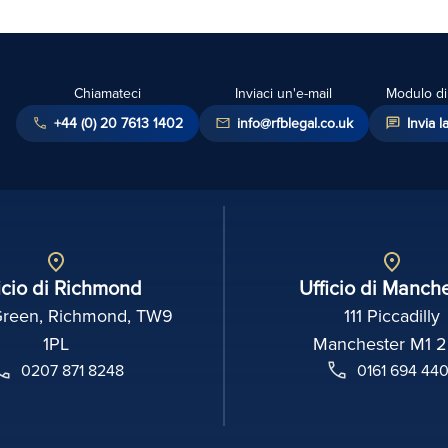
Chiamateci
Inviaci un'e-mail
Modulo di 
+44 (0) 20 7613 1402
info@rfblegal.co.uk
Invia l
icio di Richmond
Ufficio di Manch
Green, Richmond, TW9
111 Piccadilly
1PL
Manchester M1 
0207 871 8248
0161 694 44