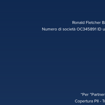
Ronald Fletcher Ba
Numero di società OC345891 ID uff
“Per ”Partner
Copertura PII - T