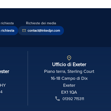
richiesta
Richieste dei media
a richiesta
contact@inkedpr.com
Ufficio di Exeter
ester
Piano terra, Sterling Court
16-18 Campo di Dix
2HY
Exeter
04
EX1 1QA
01392 715311