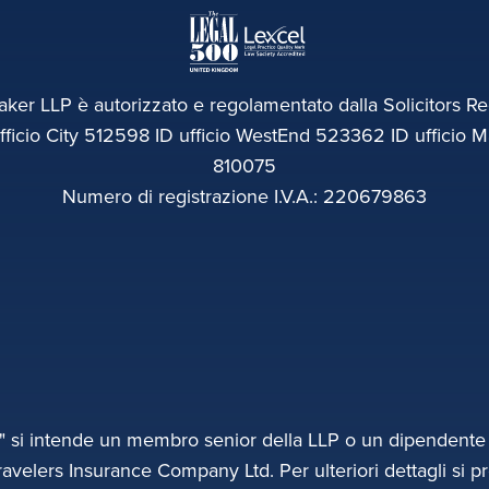
ker LLP è autorizzato e regolamentato dalla Solicitors Re
icio City 512598 ID ufficio WestEnd 523362 ID ufficio M
810075
Numero di registrazione I.V.A.: 220679863
" si intende un membro senior della LLP o un dipendente di
ravelers Insurance Company Ltd. Per ulteriori dettagli si p