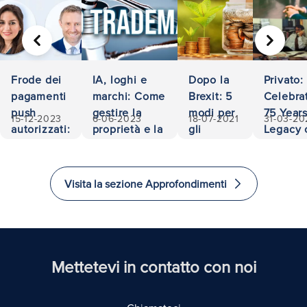
PRECEDENTE
AVANTI
Frode dei
IA, loghi e
Dopo la
Privato:
pagamenti
marchi: Come
Brexit: 5
Celebra
push
gestire la
modi per
75 Years
15-12-2023
6-06-2023
18-07-2021
31-03-20
autorizzati:
proprietà e la
gli
Legacy 
500.000
responsabilità
investitori
Accessib
euro
di
and
recuperati
investire
Excelle
Visita la sezione Approfondimenti
e
in Law
immigrare
nel
Regno
Unito
Mettetevi in contatto con noi