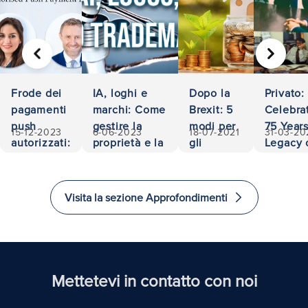
PRECEDENTE
AVANTI
Frode dei
IA, loghi e
Dopo la
Privato:
pagamenti
marchi: Come
Brexit: 5
Celebra
push
gestire la
modi per
75 Years
15-12-2023
6-06-2023
18-07-2021
31-03-20
autorizzati:
proprietà e la
gli
Legacy 
500.000
responsabilità
investitori
Accessib
euro
di
and
recuperati
investire
Excelle
Visita la sezione Approfondimenti
e
in Law
immigrare
nel
Regno
Unito
Mettetevi in contatto con noi