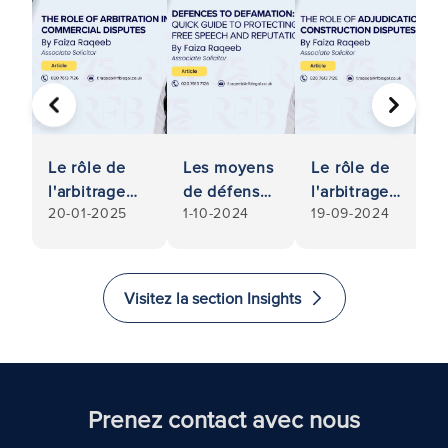
PRÉCÉDENT
SUIVA
Le rôle de
Les moyens
Le rôle de
l'arbitrage
de défense
l'arbitrage
:
20-01-2025
1-10-2024
19-09-2024
dans les
contre la
dans les
s
litiges
diffamation
litiges de
commerciaux
: Un guide
construction
rapide pour
n
Visitez la section Insights
protéger la
liberté
d'expression
?
et la
réputation
Prenez contact avec nous