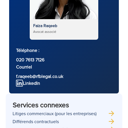
Faiza Raqeeb
Avocat associé
Téléphone :
020 7613 7126
Courriel
f.raqeeb@rfblegal.co.uk
LinkedIn
Services connexes
Litiges commerciaux (pour les entreprises)
Différends contractuels