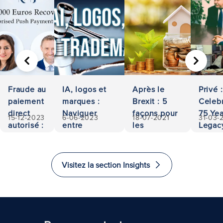
PRÉCÉDENT
SUIVA
Fraude au
IA, logos et
Après le
Privé :
paiement
marques :
Brexit : 5
Celeb
direct
Naviguer
façons pour
75 Yea
15-12-2023
6-06-2023
18-07-2021
31-03-
autorisé :
entre
les
Legac
500 000
propriété et
investisseurs
Access
euros
responsabilité
d'investir et
and
récupérés
d'immigrer
Excel
Visitez la section Insights
au
in La
Royaume-
Uni