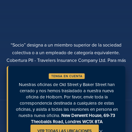
“Socio” designa a un miembro superior de la sociedad
colectiva o a un empleado de categoría equivalente.
Cobertura PII - Travelers Insurance Company Ltd. Para más
información, póngase en contacto con Rebecca Roberts
TENGA EN CUENTA
POLÍTICA DE PRIVACIDAD
QUEJAS
TRANSPARENCIA
DIVERSIDAD
Nuestras oficinas de Old Street y Baker Street han
REALIZAR UN PAGO
UBICACIONES
PÁGINAS RECIENTES
cerrado y nos hemos trasladado a nuestra nueva
oficina de Holborn. Por favor, envíe toda la
correspondencia destinada a cualquiera de estas
Hable con nosotros en las redes sociales
oficinas, y asista a todas las reuniones en persona en
nuestra nueva oficina.
New Derwent House, 69-73
Theobalds Road, Londres WC1X 8TA
×
VER TODAS LAS UBICACIONES