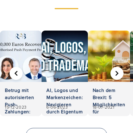
VORHERIGE
WEITER
Betrug mit
AI, Logos und
Nach dem
autorisierten
Markenzeichen:
Brexit: 5
Push-
Navigieren
Möglichkeiten
15-12-2023
6-06-2023
18-07-2021
Zahlungen:
durch Eigentum
für
500.000
und Haftung
Investoren, im
Euro
Vereinigten
zurückerobert
Königreich zu