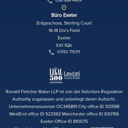
0161 694 4404
Büro Exeter
Erdgeschoss, Sterling Court
16-18 Dix's Field
Exeter
EX1 1QA
01392 715311
Ronald Fletcher Baker LLP ist von der Solicitors Regulation
Authority zugelassen und unterliegt deren Aufsicht.
Unternehmensnummer OC345891 City office ID 512598
WestEnd office ID 523362 Manchester office ID 630156
Exeter Office ID 810075