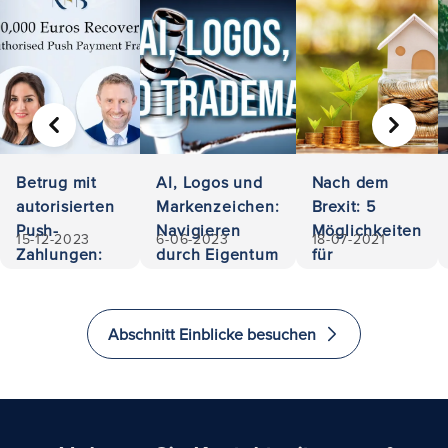
VORHERIGE
WEITER
Betrug mit
AI, Logos und
Nach dem
autorisierten
Markenzeichen:
Brexit: 5
Push-
Navigieren
Möglichkeiten
15-12-2023
6-06-2023
18-07-2021
Zahlungen:
durch Eigentum
für
500.000
und Haftung
Investoren, im
Euro
Vereinigten
zurückerobert
Königreich zu
Abschnitt Einblicke besuchen
investieren
und zu
immigrieren