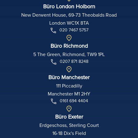
Büro London Holborn
New Derwent House, 69-73 Theobalds Road
London WC1X 8TA
020 7467 5757
Büro Richmond
5 The Green, Richmond, TW9 1PL
0207 871 8248
Büro Manchester
111 Piccadilly
Manchester M1 2HY
0161 694 4404
Büro Exeter
Erdgeschoss, Sterling Court
16-18 Dix's Field