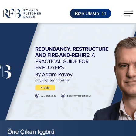
Bize Ulaşın
İçeriğe geç
Öne Çıkan İçgörü