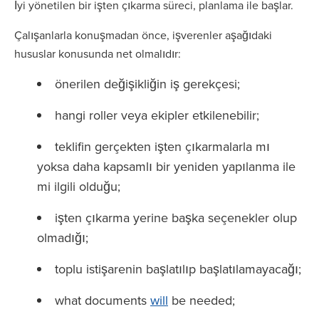
İyi yönetilen bir işten çıkarma süreci, planlama ile başlar.
Çalışanlarla konuşmadan önce, işverenler aşağıdaki
hususlar konusunda net olmalıdır:
önerilen değişikliğin iş gerekçesi;
hangi roller veya ekipler etkilenebilir;
teklifin gerçekten işten çıkarmalarla mı
yoksa daha kapsamlı bir yeniden yapılanma ile
mi ilgili olduğu;
işten çıkarma yerine başka seçenekler olup
olmadığı;
toplu istişarenin başlatılıp başlatılamayacağı;
what documents
will
be needed;