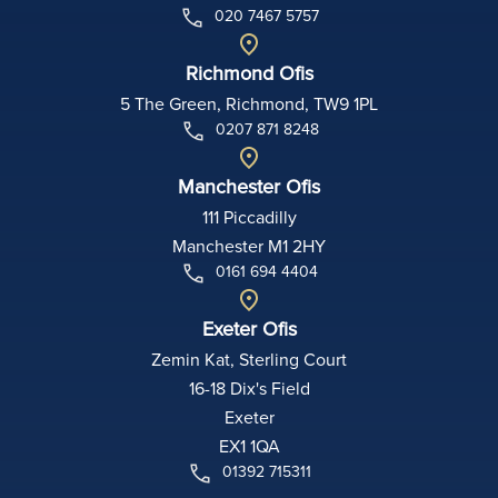
020 7467 5757
Richmond Ofis
5 The Green, Richmond, TW9 1PL
0207 871 8248
Manchester Ofis
111 Piccadilly
Manchester M1 2HY
0161 694 4404
Exeter Ofis
Zemin Kat, Sterling Court
16-18 Dix's Field
Exeter
EX1 1QA
01392 715311