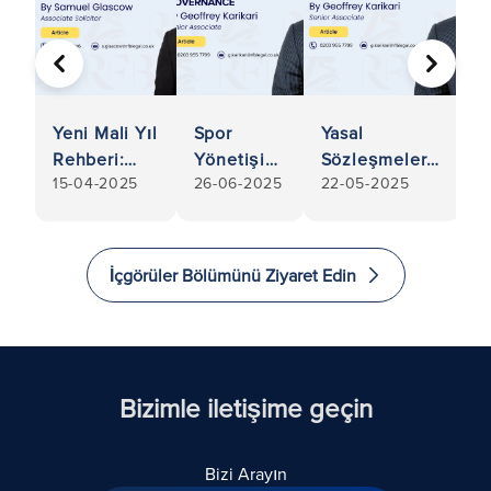
ÖNCEKI
SONRA
Yeni Mali Yıl
Spor
Yasal
B
Rehberi:
Yönetişimi
Sözleşmelerin
A
15-04-2025
26-06-2025
22-05-2025
1
İşletmenizin
Dünyasına
Hazırlanması:
İ
Yasal
Hukuki
İşletmeniz
N
Belgelerinin
Bakış
için Hızlı
İ
Güncel
Açısı
Teknolojik
T
İçgörüler Bölümünü Ziyaret Edin
Olmasını
Getirmek
Değişimi
Sağlayın
Yönlendirmek
Bizimle iletişime geçin
Bizi Arayın