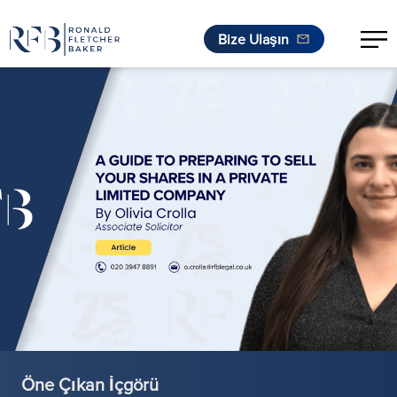
Bize Ulaşın
İçeriğe geç
Öne Çıkan İçgörü