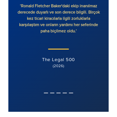
‘Ronald Fletcher Baker'daki ekip inanılmaz
‘Firma
derecede duyarlı ve son derece bilgili. Birçok
var. 
kez ticari kiracılarla ilgili zorluklarla
ek
karşılaştım ve onların yardımı her seferinde
paha biçilmez oldu.’
The Legal 500
(2026)