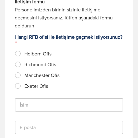
İletişim formu
Personelimizden birinin sizinle iletişime
geçmesini istiyorsanız, lütfen aşağıdaki formu
doldurun
Hangi RFB ofisi ile iletişime geçmek istiyorsunuz?
*
Holborn Ofis
Richmond Ofis
Manchester Ofis
Exeter Ofis
İ
s
i
m
E
*
-
p