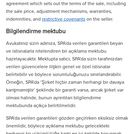
agreement which sets out the terms of the sale, including
the sale price, adjustment mechanisms, warranties,
indemnities, and
restrictive covenants
on the seller.
Bilgilendirme mektubu
Avukatınız sizin adınıza, SPA'da verilen garantileri beyan
ve istisnalarla nitelendiren bir açıklama mektubu
hazırlayacaktır. Mektupta satıcı, SPA'da sizin tarafınızdan
verilen güvencelere ilişkin genel ve özel istisnalar
belirtebilir ve böylece sorumluluğunuzu sınırlandırabilir.
Örneğin, SPA'da ‘Şirket hiçbir zaman herhangi bir davaya
karışmamıştır’ şeklinde bir garanti varsa, ancak şirket
var
olması halinde, bunun ayrıntıları bilgilendirme
mektubunda açıkça belirtilmelidir.
SPA'da verilen garantileri gözden geçirirken eksiksiz olmak
önemlidir, böylece açıklama mektubu gelecekteki
herhangi bir yükümlülüğe karşı en iyi şekilde korunmak