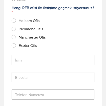
Hangi RFB ofisi ile iletişime geçmek istiyorsunuz?
*
Holborn Ofis
Richmond Ofis
Manchester Ofis
Exeter Ofis
İ
s
i
m
E
*
-
p
o
T
s
e
t
l
a
e
*