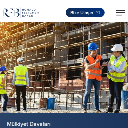
Bize Ulaşın
İçeriğe geç
Mülkiyet Davaları