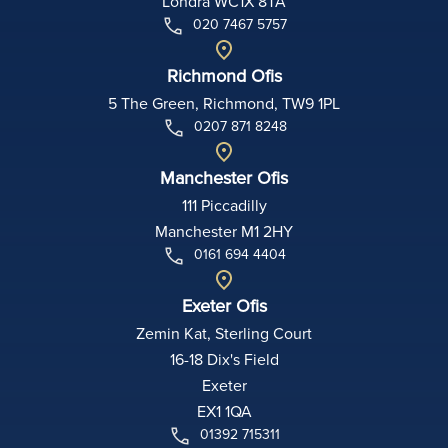
Londra WC1X 8TA
020 7467 5757
Richmond Ofis
5 The Green, Richmond, TW9 1PL
0207 871 8248
Manchester Ofis
111 Piccadilly
Manchester M1 2HY
0161 694 4404
Exeter Ofis
Zemin Kat, Sterling Court
16-18 Dix's Field
Exeter
EX1 1QA
01392 715311