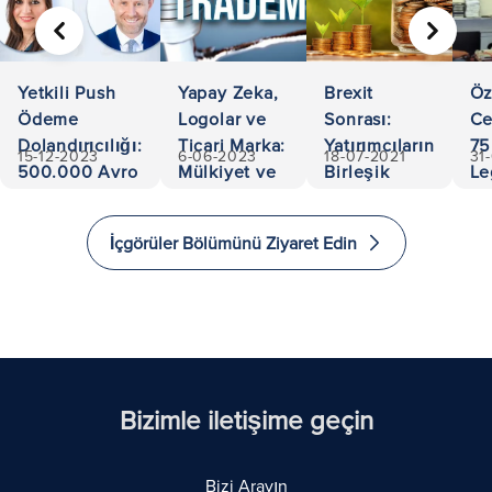
ÖNCEKI
SONRA
Yetkili Push
Yapay Zeka,
Brexit
Öz
Ödeme
Logolar ve
Sonrası:
Ce
Dolandırıcılığı:
Ticari Marka:
Yatırımcıların
75
15-12-2023
6-06-2023
18-07-2021
31
500.000 Avro
Mülkiyet ve
Birleşik
Le
Kurtarıldı
Sorumlulukta
Krallık'a
Ac
Gezinme
Yatırım
an
İçgörüler Bölümünü Ziyaret Edin
Yapması ve
Ex
Göç Etmesi
in
için 5 Yol
Bizimle iletişime geçin
Bizi Arayın