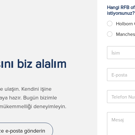
Hangi RFB ofi
istiyorsunuz
Holborn 
Manchest
İ
s
nı biz alalım
i
m
E
*
-
p
o
e ulaşın. Kendini işine
T
s
aya hazır. Bugün bizimle
e
t
l
a
e mükemmelliği deneyimleyin.
e
*
M
f
e
o
s
n
ze e-posta gönderin
a
N