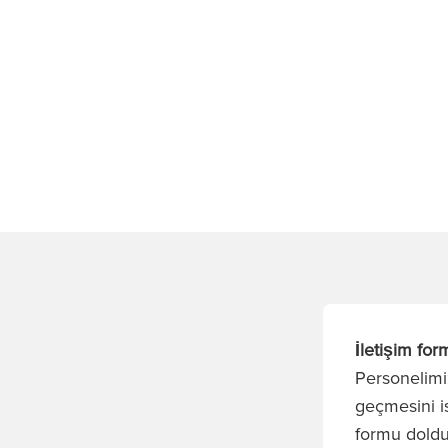
İletişim for
Personelimiz
geçmesini is
formu dold