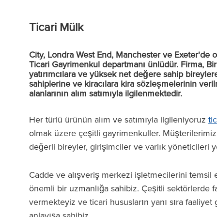
Ticari Mülk
City, Londra West End, Manchester ve Exeter'de o
Ticari Gayrimenkul departmanı ünlüdür. Firma, Birl
yatırımcılara ve yüksek net değere sahip bireyler
sahiplerine ve kiracılara kira sözleşmelerinin v
alanlarının alım satımıyla ilgilenmektedir.
Her türlü ürünün alım ve satımıyla ilgileniyoruz
ti
olmak üzere çeşitli gayrimenkuller. Müşterilerimiz 
değerli bireyler, girişimciler ve varlık yöneticileri 
Cadde ve alışveriş merkezi işletmecilerini temsi
önemli bir uzmanlığa sahibiz. Çeşitli sektörlerde
vermekteyiz ve ticari hususların yanı sıra faaliye
anlayışa sahibiz.