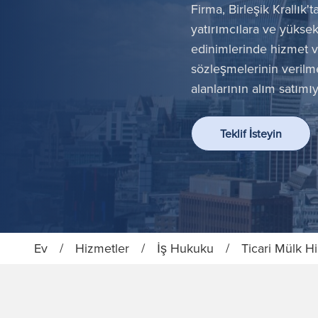
Firma, Birleşik Krallık'
yatırımcılara ve yüksek
edinimlerinde hizmet ve
sözleşmelerinin veril
alanlarının alım satımıy
Teklif İsteyin
Ev
/
Hizmetler
/
İş Hukuku
/
Ticari Mülk H