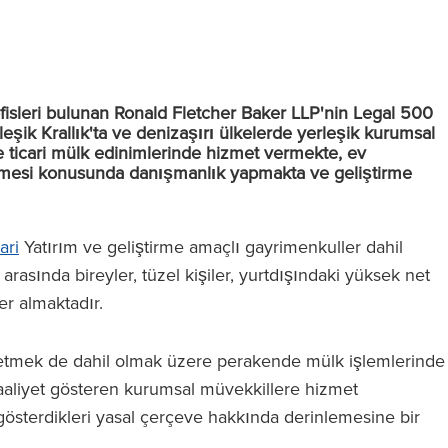
fisleri bulunan Ronald Fletcher Baker LLP'nin Legal 500
eşik Krallık'ta ve denizaşırı ülkelerde yerleşik kurumsal
e ticari mülk edinimlerinde hizmet vermekte, ev
erilmesi konusunda danışmanlık yapmakta ve geliştirme
cari
Yatırım ve geliştirme amaçlı gayrimenkuller dahil
arasında bireyler, tüzel kişiler, yurtdışındaki yüksek net
yer almaktadır.
l etmek de dahil olmak üzere perakende mülk işlemlerinde
 faaliyet gösteren kurumsal müvekkillere hizmet
t gösterdikleri yasal çerçeve hakkında derinlemesine bir