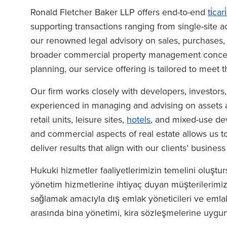
Ronald Fletcher Baker LLP offers end-to-end
ti̇car
supporting transactions ranging from single-site acq
our renowned legal advisory on sales, purchases, l
broader commercial property management concern
planning, our service offering is tailored to meet th
Our firm works closely with developers, investors
experienced in managing and advising on assets 
retail units, leisure sites,
hotels
, and mixed-use de
and commercial aspects of real estate allows us to 
deliver results that align with our clients’ business
Hukuki hizmetler faaliyetlerimizin temelini oluştur
yönetim hizmetlerine ihtiyaç duyan müşterilerimi
sağlamak amacıyla dış emlak yöneticileri ve emlak 
arasında bina yönetimi, kira sözleşmelerine uygu