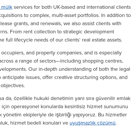
i̇ mülk
services for both UK-based and international clients
uisitions to complex, multi-asset portfolios. In addition to
ease grants, and renewals, we also assist clients with
s. From rent collection to strategic development
e full lifecycle needs of our clients’ real estate assets.
, occupiers, and property companies, and is especially
across a range of sectors—including shopping centres,
velopments. Our in-depth understanding of both the legal
anticipate issues, offer creative structuring options, and
 objectives.
sa da, özellikle hukuki denetimin yanı sıra güvenilir emlak
z için operasyonel konularda kesintisiz hizmet sunumunu
yönetim ekipleriyle de işbirliği yapıyoruz. Bu hizmetler
nluk, hizmet bedeli konuları ve
uyuşmazlık çözümü
.