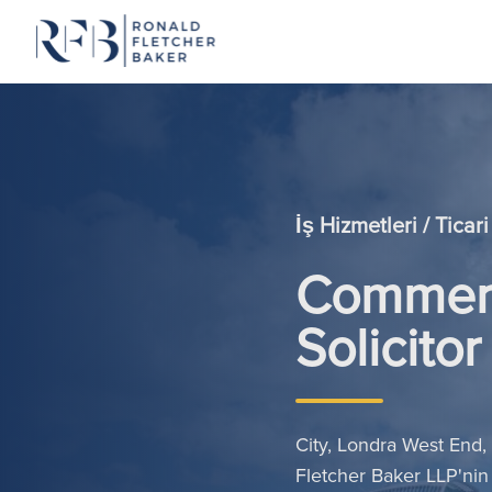
İçeriğe geç
İş Hizmetleri / Tica
Commerc
Solicitor
City, Londra West End,
Fletcher Baker LLP'nin