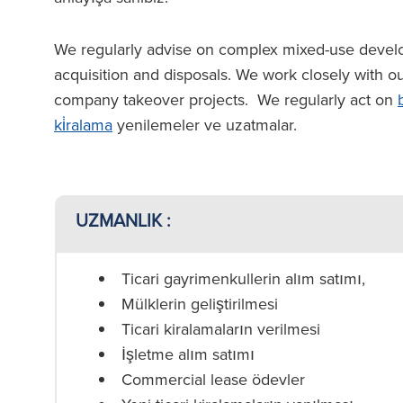
We regularly advise on complex mixed-use developm
acquisition and disposals. We work closely with 
company takeover projects. We regularly act on
ki̇ralama
yenilemeler ve uzatmalar.
UZMANLIK :
Ticari gayrimenkullerin alım satımı,
Mülklerin geliştirilmesi
Ticari kiralamaların verilmesi
İşletme alım satımı
Commercial lease ödevler