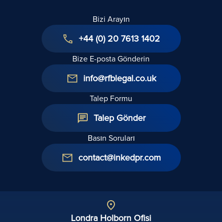
Bizi Arayın
+44 (0) 20 7613 1402
Bize E-posta Gönderin
info@rfblegal.co.uk
Talep Formu
Talep Gönder
Basın Soruları
contact@inkedpr.com
Londra Holborn Ofisi