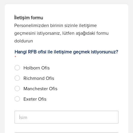
İletişim formu
Personelimizden birinin sizinle iletişime
geçmesini istiyorsanız, lütfen aşağıdaki formu
doldurun
Hangi RFB ofisi ile iletişime geçmek istiyorsunuz?
*
Holborn Ofis
Richmond Ofis
Manchester Ofis
Exeter Ofis
İ
s
i
m