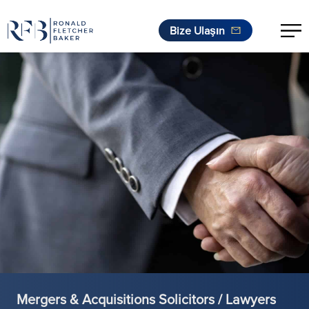
Bize Ulaşın
İçeriğe geç
Mergers & Acquisitions Solicitors / Lawyers