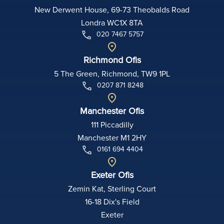
New Derwent House, 69-73 Theobalds Road
Londra WC1X 8TA
020 7467 5757
Richmond Ofis
5 The Green, Richmond, TW9 1PL
0207 871 8248
Manchester Ofis
111 Piccadilly
Manchester M1 2HY
0161 694 4404
Exeter Ofis
Zemin Kat, Sterling Court
16-18 Dix's Field
Exeter