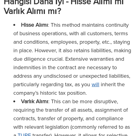
Hangisi Daha İyi - Hisse Alımı mı
Varlık Alımı mı?
Hisse Alımı
: This method maintains continuity
of business operations, with all customers, terms
and conditions, employees, property, etc., staying
in place. However, it also retains liabilities, making
due diligence crucial. Extensive warranties and
indemnities in the contract are necessary to
address any undisclosed or unexpected liabilities,
particularly regarding tax, as you
will
inherit the
company’s historic tax position.
Varlık Alımı
: This can be more disruptive,
requiring the transfer of all assets, assignment of
contracts, transfer of property, and compliance
with relevant legislation (commonly referred to as
a
TUPE
transfer). However, it allows for selective