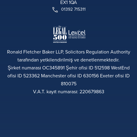
EX1 1QA
01392 715311
Ronald Fletcher Baker LLP, Solicitors Regulation Authority
tarafından yetkilendirilmiş ve denetlenmektedir.
Şirket numarası OC345891 Şehir ofisi ID 512598 WestEnd
ofisi ID 523362 Manchester ofisi ID 630156 Exeter ofisi ID
810075
V.A.T. kayıt numarası: 220679863