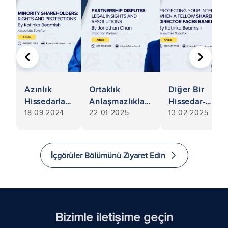
ÖNCEKI
SONRA
Azınlık
Ortaklık
Diğer Bir
Hissedarları:
Anlaşmazlıkları:
Hissedar-
18-09-2024
22-01-2025
13-02-2025
Haklar ve
Hukuki
Yönetici
Korumalar
Görüşler ve
İflasla Karşı
Çözümler
Karşıya
Kaldığında
İçgörüler Bölümünü Ziyaret Edin
Çıkarlarınızı
Korumak
Bizimle iletişime geçin