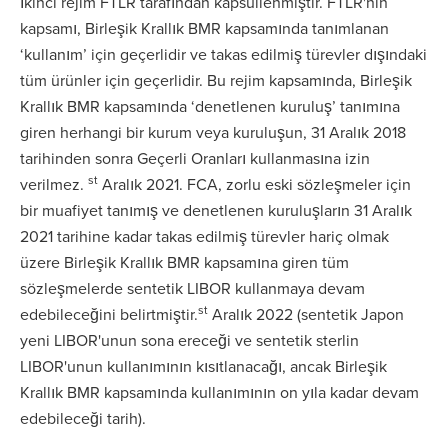
İkinci rejim FTLR tarafından kapsüllenmiştir. FTLR'nin
kapsamı, Birleşik Krallık BMR kapsamında tanımlanan
‘kullanım’ için geçerlidir ve takas edilmiş türevler dışındaki
tüm ürünler için geçerlidir. Bu rejim kapsamında, Birleşik
Krallık BMR kapsamında ‘denetlenen kuruluş’ tanımına
giren herhangi bir kurum veya kuruluşun, 31 Aralık 2018
tarihinden sonra Geçerli Oranları kullanmasına izin
st
verilmez.
Aralık 2021. FCA, zorlu eski sözleşmeler için
bir muafiyet tanımış ve denetlenen kuruluşların 31 Aralık
2021 tarihine kadar takas edilmiş türevler hariç olmak
üzere Birleşik Krallık BMR kapsamına giren tüm
sözleşmelerde sentetik LIBOR kullanmaya devam
st
edebileceğini belirtmiştir.
Aralık 2022 (sentetik Japon
yeni LIBOR'unun sona ereceği ve sentetik sterlin
LIBOR'unun kullanımının kısıtlanacağı, ancak Birleşik
Krallık BMR kapsamında kullanımının on yıla kadar devam
edebileceği tarih).