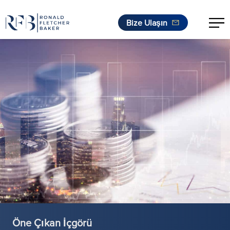
Bize Ulaşın
İçeriğe geç
Öne Çıkan İçgörü