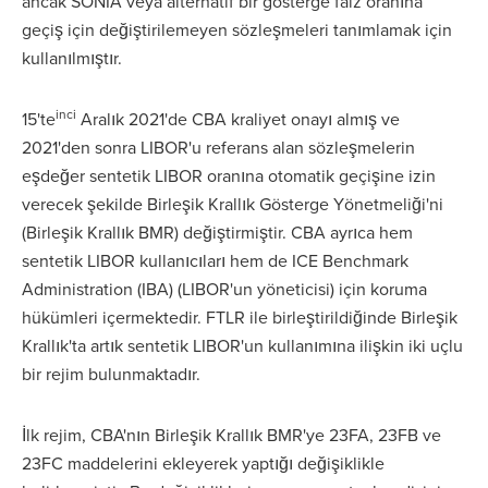
ancak SONIA veya alternatif bir gösterge faiz oranına
geçiş için değiştirilemeyen sözleşmeleri tanımlamak için
kullanılmıştır.
inci
15'te
Aralık 2021'de CBA kraliyet onayı almış ve
2021'den sonra LIBOR'u referans alan sözleşmelerin
eşdeğer sentetik LIBOR oranına otomatik geçişine izin
verecek şekilde Birleşik Krallık Gösterge Yönetmeliği'ni
(Birleşik Krallık BMR) değiştirmiştir. CBA ayrıca hem
sentetik LIBOR kullanıcıları hem de ICE Benchmark
Administration (IBA) (LIBOR'un yöneticisi) için koruma
hükümleri içermektedir. FTLR ile birleştirildiğinde Birleşik
Krallık'ta artık sentetik LIBOR'un kullanımına ilişkin iki uçlu
bir rejim bulunmaktadır.
İlk rejim, CBA'nın Birleşik Krallık BMR'ye 23FA, 23FB ve
23FC maddelerini ekleyerek yaptığı değişiklikle