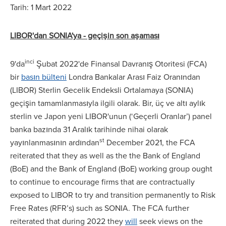
Tarih: 1 Mart 2022
LIBOR'dan SONIA'ya - geçişin son aşaması
inci
9'da
Şubat 2022'de Finansal Davranış Otoritesi (FCA)
bir
basın bülteni
Londra Bankalar Arası Faiz Oranından
(LIBOR) Sterlin Gecelik Endeksli Ortalamaya (SONIA)
geçişin tamamlanmasıyla ilgili olarak. Bir, üç ve altı aylık
sterlin ve Japon yeni LIBOR'unun (‘Geçerli Oranlar’) panel
banka bazında 31 Aralık tarihinde nihai olarak
st
yayınlanmasının ardından
December 2021, the FCA
reiterated that they as well as the the Bank of England
(BoE) and the Bank of England (BoE) working group ought
to continue to encourage firms that are contractually
exposed to LIBOR to try and transition permanently to Risk
Free Rates (RFR’s) such as SONIA. The FCA further
reiterated that during 2022 they
will
seek views on the