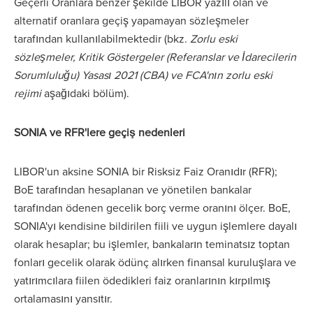
Geçerli Oranlara benzer şekilde LIBOR yazılı olan ve
alternatif oranlara geçiş yapamayan sözleşmeler
tarafından kullanılabilmektedir (bkz.
Zorlu eski
sözleşmeler, Kritik Göstergeler (Referanslar ve İdarecilerin
Sorumluluğu) Yasası 2021 (CBA) ve FCA'nın zorlu eski
rejimi
aşağıdaki bölüm).
SONIA ve RFR'lere geçiş nedenleri
LIBOR'un aksine SONIA bir Risksiz Faiz Oranıdır (RFR);
BoE tarafından hesaplanan ve yönetilen bankalar
tarafından ödenen gecelik borç verme oranını ölçer. BoE,
SONIA'yı kendisine bildirilen fiili ve uygun işlemlere dayalı
olarak hesaplar; bu işlemler, bankaların teminatsız toptan
fonları gecelik olarak ödünç alırken finansal kuruluşlara ve
yatırımcılara fiilen ödedikleri faiz oranlarının kırpılmış
ortalamasını yansıtır.