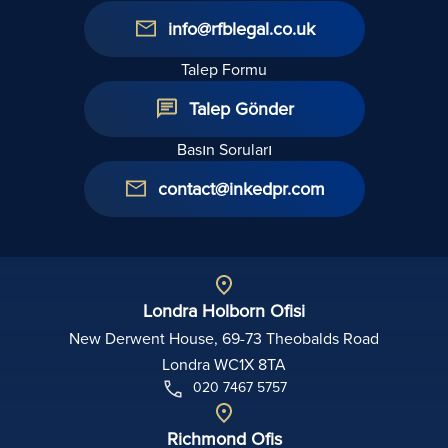
info@rfblegal.co.uk
Talep Formu
Talep Gönder
Basın Soruları
contact@inkedpr.com
Londra Holborn Ofisi
New Derwent House, 69-73 Theobalds Road
Londra WC1X 8TA
020 7467 5757
Richmond Ofis