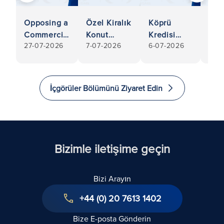
Yeni
Opposing a
Özel Kiralık
Köprü
Dön
Commercial
Konut
Kredisi
6-07
Şaf
27-07-2026
7-07-2026
6-07-2026
Tenant’s
Sektöründe
Veren
202
Kira
Lease
Yapısal
Kurumların
Hakl
Renewal
Reform:
Tasfiye
Yas
Under the
2025 Kiracı
Memurluğu
İçgörüler Bölümünü Ziyaret Edin
İliş
Landlord
Hakları
Atamaları:
Kap
and tenant
Kanunu
Soru-
Bir
Act 1954: A
Kapsamında
Cevap
Kıl
Technical
Son
Kılavuzu
Guide
Gelişmeler
Bizimle iletişime geçin
Bizi Arayın
+44 (0) 20 7613 1402
Bize E-posta Gönderin