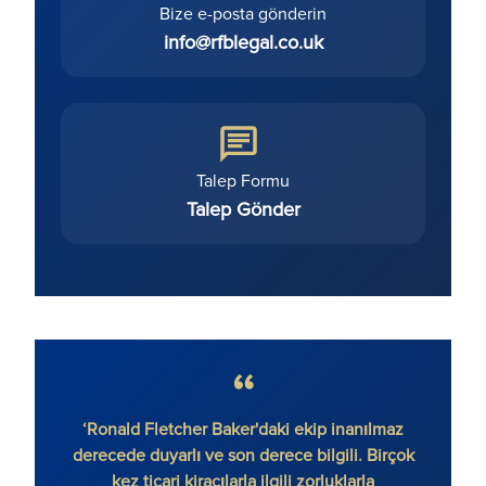
Bize e-posta gönderin
info@rfblegal.co.uk
Talep Formu
Talep Gönder
‘Ronald Fletcher Baker'daki ekip inanılmaz
‘Firma
derecede duyarlı ve son derece bilgili. Birçok
var. 
kez ticari kiracılarla ilgili zorluklarla
ek