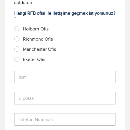
doldurun
Hangi RFB ofisi ile iletişime geçmek istiyorsunuz?
*
Holborn Ofis
Richmond Ofis
Manchester Ofis
Exeter Ofis
İ
s
i
m
E
*
-
p
o
T
s
e
t
l
a