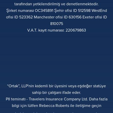
tarafından yetkilendirilmiş ve denetlenmektedir.
Şirket numarası OC345891 Şehir ofisi ID 512598 WestEnd
ofisi ID 523362 Manchester ofisi ID 630156 Exeter ofisi ID
810075
V.A.T. kayıt numarası: 220679863
“Ortak”, LLP'nin kıdemli bir üyesini veya eşdeğer statüye
sahip bir çalışanı ifade eder.
PII teminatı - Travelers Insurance Company Ltd. Daha fazla
bilgi için lütfen Rebecca Roberts ile iletişime geçin