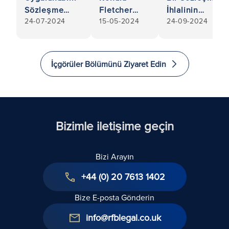
Sözleşme
Fletcher
İhlalinin
24-07-2024
15-05-2024
24-09-2024
Rehberi: İş
Baker için
Ardından
Sözleşmenizin
Yüksek
Seçenekleriniz
Yasal Olarak
Mahkeme'de
Nelerdir?
Bağlayıcı
Çığır Açan
İçgörüler Bölümünü Ziyaret Edin
Olmasını Nasıl
Zafer:
Sağlarsınız?
Yöneticilerin
Sorumluluğu
Bizimle iletişime geçin
Bizi Arayın
+44 (0) 20 7613 1402
Bize E-posta Gönderin
info@rfblegal.co.uk