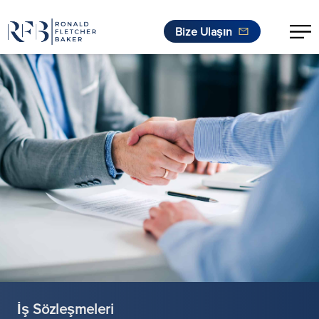
Bize Ulaşın
İçeriğe geç
İş Sözleşmeleri