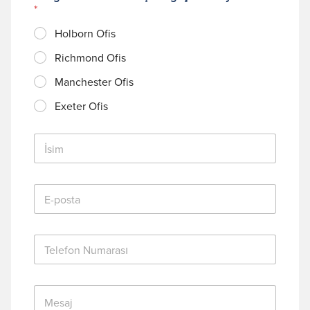
*
Holborn Ofis
Richmond Ofis
Manchester Ofis
Exeter Ofis
İ
s
i
m
E
*
-
p
o
T
s
e
t
l
a
e
*
M
f
e
o