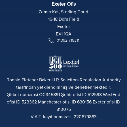
Exeter Ofis
Zemin Kat, Sterling Court
16-18 Dix's Field
Exeter
EX1 1QA
01392 715311
Ronald Fletcher Baker LLP, Solicitors Regulation Authority
tarafından yetkilendirilmiş ve denetlenmektedir.
Şirket numarası OC345891 Şehir ofisi ID 512598 WestEnd
ofisi ID 523362 Manchester ofisi ID 630156 Exeter ofisi ID
810075
V.A.T. kayıt numarası: 220679863