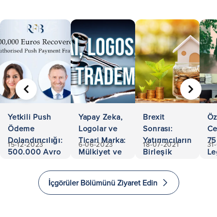
ÖNCEKI
SONRA
Yetkili Push
Yapay Zeka,
Brexit
Öz
Ödeme
Logolar ve
Sonrası:
Ce
Dolandırıcılığı:
Ticari Marka:
Yatırımcıların
75
15-12-2023
6-06-2023
18-07-2021
31
500.000 Avro
Mülkiyet ve
Birleşik
Le
Kurtarıldı
Sorumlulukta
Krallık'a
Ac
Gezinme
Yatırım
an
İçgörüler Bölümünü Ziyaret Edin
Yapması ve
Ex
Göç Etmesi
in
için 5 Yol