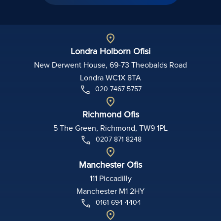
Londra Holborn Ofisi
New Derwent House, 69-73 Theobalds Road
Londra WC1X 8TA
020 7467 5757
Richmond Ofis
5 The Green, Richmond, TW9 1PL
0207 871 8248
Manchester Ofis
111 Piccadilly
Manchester M1 2HY
0161 694 4404