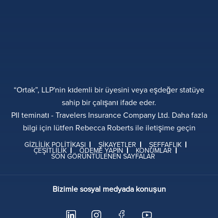
“Ortak”, LLP'nin kıdemli bir üyesini veya eşdeğer statüye
sahip bir çalışanı ifade eder.
PII teminatı - Travelers Insurance Company Ltd. Daha fazla
bilgi için lütfen Rebecca Roberts ile iletişime geçin
GIZLILIK POLITIKASI
ŞIKAYETLER
ŞEFFAFLIK
ÇEŞITLILIK
ÖDEME YAPIN
KONUMLAR
SON GÖRÜNTÜLENEN SAYFALAR
Bizimle sosyal medyada konuşun