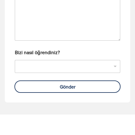
j
u
m
a
r
a
s
ı
Bizi nasıl öğrendiniz?
Gönder