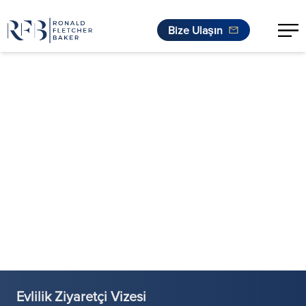
Bize Ulaşın
İçeriğe geç
Evlilik Ziyaretçi Vizesi