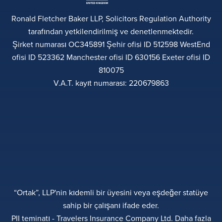
Ronald Fletcher Baker LLP, Solicitors Regulation Authority
tarafından yetkilendirilmiş ve denetlenmektedir.
Şirket numarası OC345891 Şehir ofisi ID 512598 WestEnd
ofisi ID 523362 Manchester ofisi ID 630156 Exeter ofisi ID
810075
V.A.T. kayıt numarası: 220679863
“Ortak”, LLP'nin kıdemli bir üyesini veya eşdeğer statüye
sahip bir çalışanı ifade eder.
PII teminatı - Travelers Insurance Company Ltd. Daha fazla