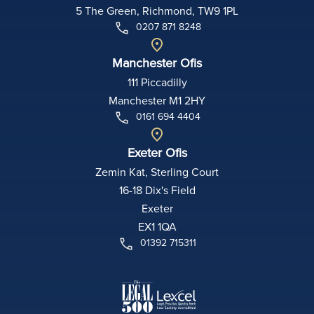
5 The Green, Richmond, TW9 1PL
0207 871 8248
Manchester Ofis
111 Piccadilly
Manchester M1 2HY
0161 694 4404
Exeter Ofis
Zemin Kat, Sterling Court
16-18 Dix's Field
Exeter
EX1 1QA
01392 715311