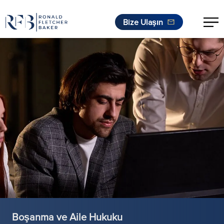
Bize Ulaşın
İçeriğe geç
Boşanma ve Aile Hukuku