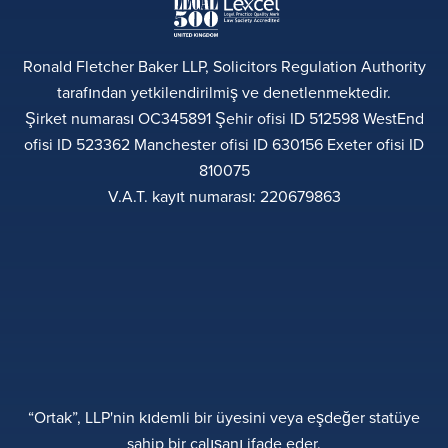
Ronald Fletcher Baker LLP, Solicitors Regulation Authority
tarafından yetkilendirilmiş ve denetlenmektedir.
Şirket numarası OC345891 Şehir ofisi ID 512598 WestEnd
ofisi ID 523362 Manchester ofisi ID 630156 Exeter ofisi ID
810075
V.A.T. kayıt numarası: 220679863
“Ortak”, LLP'nin kıdemli bir üyesini veya eşdeğer statüye
sahip bir çalışanı ifade eder.