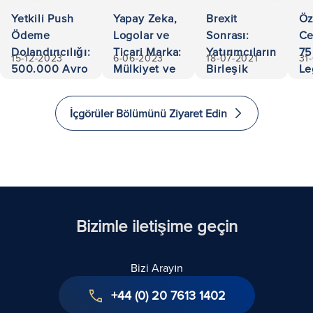
Yetkili Push
Yapay Zeka,
Brexit
Öz
Ödeme
Logolar ve
Sonrası:
Ce
Dolandırıcılığı:
Ticari Marka:
Yatırımcıların
75
15-12-2023
6-06-2023
18-07-2021
31
500.000 Avro
Mülkiyet ve
Birleşik
Le
Kurtarıldı
Sorumlulukta
Krallık'a
Ac
Gezinme
Yatırım
an
İçgörüler Bölümünü Ziyaret Edin
Yapması ve
Ex
Göç Etmesi
in
için 5 Yol
Bizimle iletişime geçin
Bizi Arayın
+44 (0) 20 7613 1402