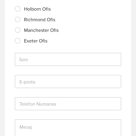
Holborn Ofis
Richmond Ofis
Manchester Ofis
Exeter Ofis
İ
s
i
m
E
*
-
p
o
T
s
e
t
l
a
e
*
M
f
e
o
s
n