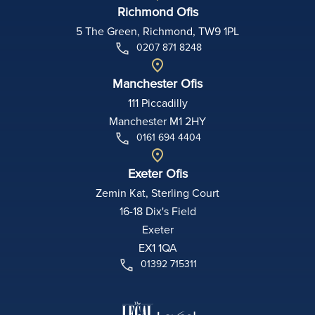
Richmond Ofis
5 The Green, Richmond, TW9 1PL
0207 871 8248
Manchester Ofis
111 Piccadilly
Manchester M1 2HY
0161 694 4404
Exeter Ofis
Zemin Kat, Sterling Court
16-18 Dix's Field
Exeter
EX1 1QA
01392 715311