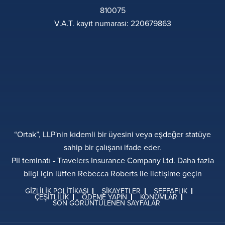
810075
V.A.T. kayıt numarası: 220679863
“Ortak”, LLP'nin kıdemli bir üyesini veya eşdeğer statüye
sahip bir çalışanı ifade eder.
PII teminatı - Travelers Insurance Company Ltd. Daha fazla
bilgi için lütfen Rebecca Roberts ile iletişime geçin
GIZLILIK POLITIKASI
ŞIKAYETLER
ŞEFFAFLIK
ÇEŞITLILIK
ÖDEME YAPIN
KONUMLAR
SON GÖRÜNTÜLENEN SAYFALAR