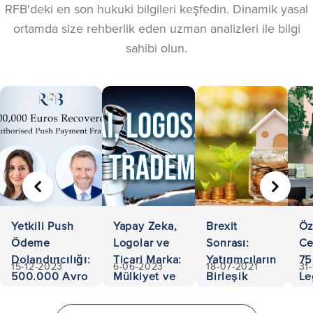
RFB'deki en son hukuki bilgileri keşfedin. Dinamik yasal
ortamda size rehberlik eden uzman analizleri ile bilgi
sahibi olun.
ÖNCEKI
SONRA
Yetkili Push
Yapay Zeka,
Brexit
Öz
Ödeme
Logolar ve
Sonrası:
Ce
Dolandırıcılığı:
Ticari Marka:
Yatırımcıların
75
15-12-2023
6-06-2023
18-07-2021
31
500.000 Avro
Mülkiyet ve
Birleşik
Le
Kurtarıldı
Sorumlulukta
Krallık'a
Ac
Gezinme
Yatırım
an