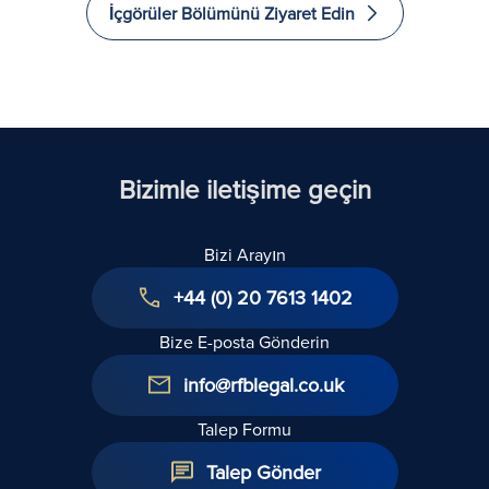
İçgörüler Bölümünü Ziyaret Edin
Yapması ve
Ex
Göç Etmesi
in
için 5 Yol
Bizimle iletişime geçin
Bizi Arayın
+44 (0) 20 7613 1402
Bize E-posta Gönderin
info@rfblegal.co.uk
Talep Formu
Talep Gönder