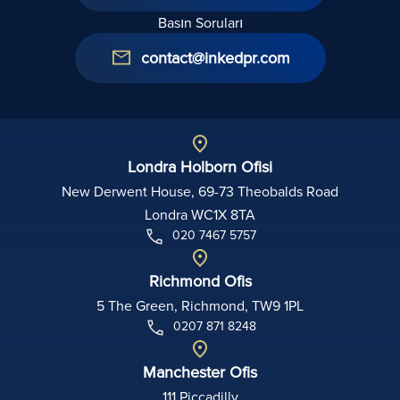
Basın Soruları
contact@inkedpr.com
Londra Holborn Ofisi
New Derwent House, 69-73 Theobalds Road
Londra WC1X 8TA
020 7467 5757
Richmond Ofis
5 The Green, Richmond, TW9 1PL
0207 871 8248
Manchester Ofis
111 Piccadilly