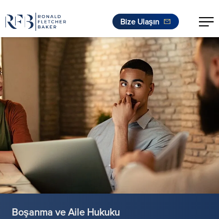
Bize Ulaşın
İçeriğe geç
Boşanma ve Aile Hukuku