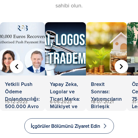
sahibi olun.
ÖNCEKI
SONRA
Yetkili Push
Yapay Zeka,
Brexit
Öz
Ödeme
Logolar ve
Sonrası:
Ce
Dolandırıcılığı:
Ticari Marka:
Yatırımcıların
75
15-12-2023
6-06-2023
18-07-2021
31
500.000 Avro
Mülkiyet ve
Birleşik
Le
Kurtarıldı
Sorumlulukta
Krallık'a
Ac
Gezinme
Yatırım
an
İçgörüler Bölümünü Ziyaret Edin
Yapması ve
Ex
Göç Etmesi
in