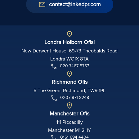
contact@inkedpr.com
Londra Holborn Ofisi
New Derwent House, 69-73 Theobalds Road
Londra WC1X 8TA
020 7467 5757
Richmond Ofis
5 The Green, Richmond, TW9 1PL
0207 871 8248
Manchester Ofis
111 Piccadilly
Manchester M1 2HY
0161 694 4404