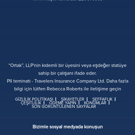
“Ortak”, LLP'nin kıdemli bir üyesini veya eşdeğer statüye
sahip bir çalışanı ifade eder.
PII teminatı - Travelers Insurance Company Ltd. Daha fazla
bilgi için lütfen Rebecca Roberts ile iletişime geçin
GIZLILIK POLITIKASI
ŞIKAYETLER
ŞEFFAFLIK
ÇEŞITLILIK
ÖDEME YAPIN
KONUMLAR
SON GÖRÜNTÜLENEN SAYFALAR
Bizimle sosyal medyada konuşun