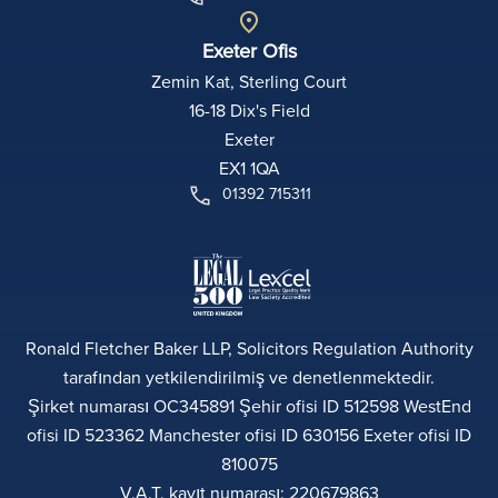
Exeter Ofis
Zemin Kat, Sterling Court
16-18 Dix's Field
Exeter
EX1 1QA
01392 715311
Ronald Fletcher Baker LLP, Solicitors Regulation Authority
tarafından yetkilendirilmiş ve denetlenmektedir.
Şirket numarası OC345891 Şehir ofisi ID 512598 WestEnd
ofisi ID 523362 Manchester ofisi ID 630156 Exeter ofisi ID
810075
V.A.T. kayıt numarası: 220679863