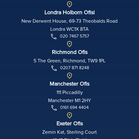
Londra Holborn Ofisi
New Derwent House, 69-73 Theobalds Road
Londra WC1X 8TA
020 7467 5757
Richmond Ofis
5 The Green, Richmond, TW9 1PL
0207 871 8248
Manchester Ofis
111 Piccadilly
Manchester M1 2HY
0161 694 4404
Exeter Ofis
Zemin Kat, Sterling Court