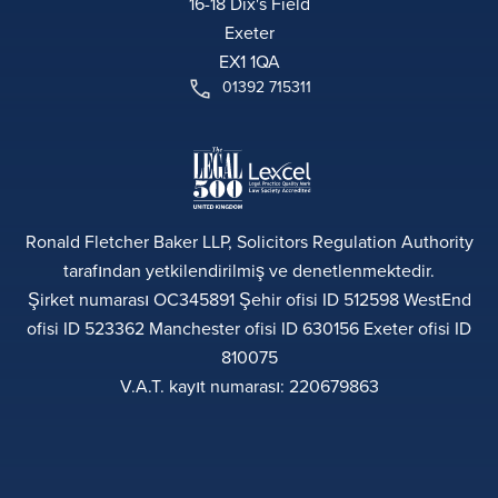
16-18 Dix's Field
Exeter
EX1 1QA
01392 715311
Ronald Fletcher Baker LLP, Solicitors Regulation Authority
tarafından yetkilendirilmiş ve denetlenmektedir.
Şirket numarası OC345891 Şehir ofisi ID 512598 WestEnd
ofisi ID 523362 Manchester ofisi ID 630156 Exeter ofisi ID
810075
V.A.T. kayıt numarası: 220679863