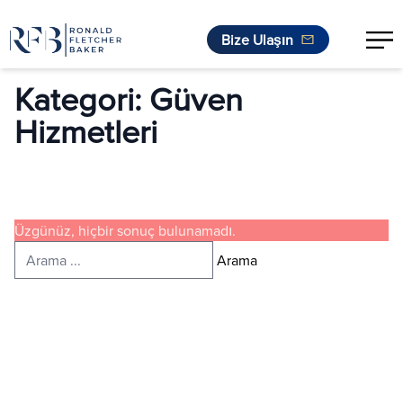
Bize Ulaşın
İçeriğe geç
Kategori:
Güven
Hizmetleri
Üzgünüz, hiçbir sonuç bulunamadı.
Arayın:
Arama