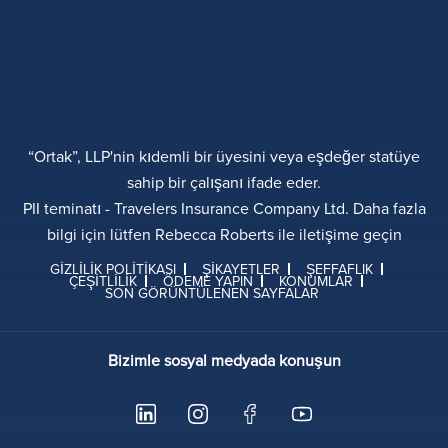
“Ortak”, LLP'nin kıdemli bir üyesini veya eşdeğer statüye
sahip bir çalışanı ifade eder.
PII teminatı - Travelers Insurance Company Ltd. Daha fazla
bilgi için lütfen Rebecca Roberts ile iletişime geçin
GIZLILIK POLITIKASI
ŞIKAYETLER
ŞEFFAFLIK
ÇEŞITLILIK
ÖDEME YAPIN
KONUMLAR
SON GÖRÜNTÜLENEN SAYFALAR
Bizimle sosyal medyada konuşun