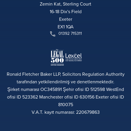
Zemin Kat, Sterling Court
16-18 Dix's Field
Exeter
EX1 1QA
01392 715311
Ronald Fletcher Baker LLP, Solicitors Regulation Authority
tarafından yetkilendirilmiş ve denetlenmektedir.
Şirket numarası OC345891 Şehir ofisi ID 512598 WestEnd
ofisi ID 523362 Manchester ofisi ID 630156 Exeter ofisi ID
810075
V.A.T. kayıt numarası: 220679863