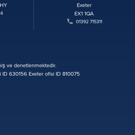
2HY
Exeter
04
EX1 1QA
01392 715311
lmiş ve denetlenmektedir.
 ID 630156 Exeter ofisi ID 810075