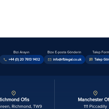
Bizi Arayın
Bize E-posta Gönderin
Talep For
+44 (0) 20 7613 1402
info@rfblegal.co.uk
Talep Gö
Richmond Ofis
Manchester Of
Green, Richmond, TW9
111 Piccadilly