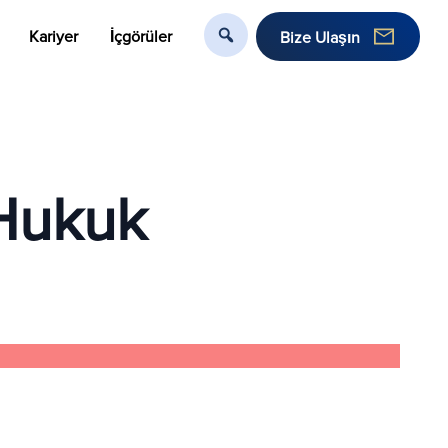
Kariyer
İçgörüler
Bize Ulaşın
 Hukuk