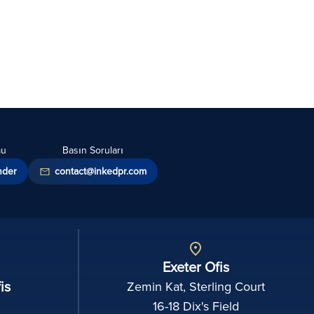
mu
Basın Soruları
nder
contact@inkedpr.com
Exeter Ofis
is
Zemin Kat, Sterling Court
16-18 Dix's Field