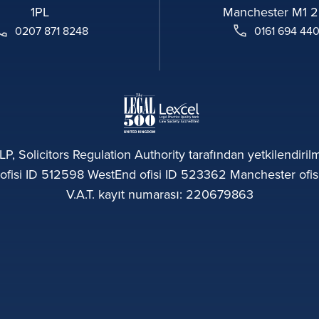
1PL
Manchester M1 
0207 871 8248
0161 694 44
P, Solicitors Regulation Authority tarafından yetkilendiri
fisi ID 512598 WestEnd ofisi ID 523362 Manchester ofisi
V.A.T. kayıt numarası: 220679863