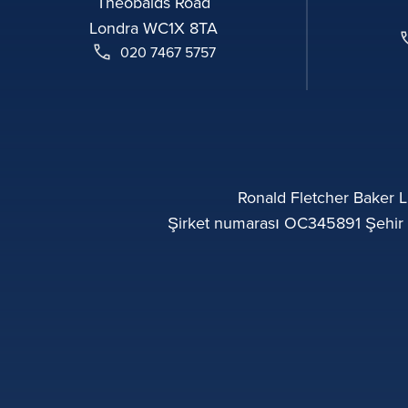
Theobalds Road
Londra WC1X 8TA
020 7467 5757
Ronald Fletcher Baker LL
Şirket numarası OC345891 Şehir o