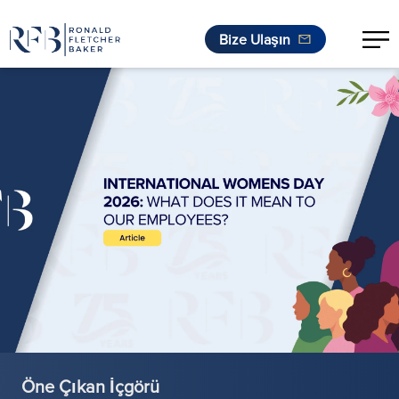
Bize Ulaşın
İçeriğe geç
Öne Çıkan İçgörü