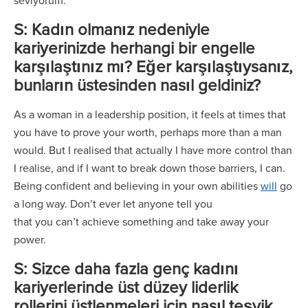
seviyorum.
S: Kadın olmanız nedeniyle
kariyerinizde herhangi bir engelle
karşılaştınız mı? Eğer karşılaştıysanız,
bunların üstesinden nasıl geldiniz?
As a woman in a leadership position, it feels at times that
you have to prove your worth, perhaps more than a man
would. But I realised that actually I have more control than
I realise, and if I want to break down those barriers, I can.
Being confident and believing in your own abilities
will
go
a long way. Don’t ever let anyone tell you
that you can’t achieve something and take away your
power.
S: Sizce daha fazla genç kadını
kariyerlerinde üst düzey liderlik
rollerini üstlenmeleri için nasıl teşvik