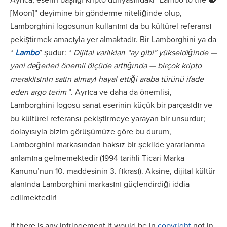
[Moon]” deyimine bir gönderme niteliğinde olup,
Lamborghini logosunun kullanımı da bu kültürel referansı
pekiştirmek amacıyla yer almaktadır. Bir Lamborghini ya da
“
Lambo
” şudur: “
Dijital varlıkları “ay gibi” yükseldiğinde —
yani değerleri önemli ölçüde arttığında — birçok kripto
meraklısının satın almayı hayal ettiği araba türünü ifade
eden argo terim
”. Ayrıca ve daha da önemlisi,
Lamborghini logosu sanat eserinin küçük bir parçasıdır ve
bu kültürel referansı pekiştirmeye yarayan bir unsurdur;
dolayısıyla bizim görüşümüze göre bu durum,
Lamborghini markasından haksız bir şekilde yararlanma
anlamına gelmemektedir (1994 tarihli Ticari Marka
Kanunu’nun 10. maddesinin 3. fıkrası). Aksine, dijital kültür
alanında Lamborghini markasını güçlendirdiği iddia
edilmektedir!
If there is any infringement it would be in
copyright
not in