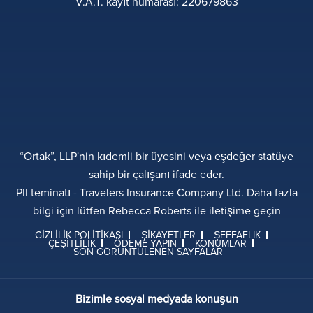
V.A.T. kayıt numarası: 220679863
“Ortak”, LLP'nin kıdemli bir üyesini veya eşdeğer statüye
sahip bir çalışanı ifade eder.
PII teminatı - Travelers Insurance Company Ltd. Daha fazla
bilgi için lütfen Rebecca Roberts ile iletişime geçin
GIZLILIK POLITIKASI
ŞIKAYETLER
ŞEFFAFLIK
ÇEŞITLILIK
ÖDEME YAPIN
KONUMLAR
SON GÖRÜNTÜLENEN SAYFALAR
Bizimle sosyal medyada konuşun