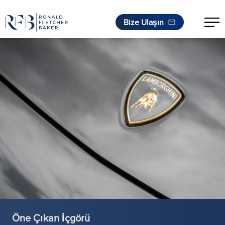
Bize Ulaşın
İçeriğe geç
Öne Çıkan İçgörü