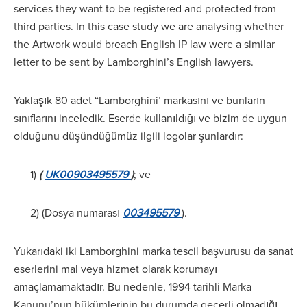
services they want to be registered and protected from
third parties. In this case study we are analysing whether
the Artwork would breach English IP law were a similar
letter to be sent by Lamborghini’s English lawyers.
Yaklaşık 80 adet “Lamborghini’ markasını ve bunların
sınıflarını inceledik. Eserde kullanıldığı ve bizim de uygun
olduğunu düşündüğümüz ilgili logolar şunlardır:
1)
(
UK00903495579
)
; ve
2) (Dosya numarası
003495579
).
Yukarıdaki iki Lamborghini marka tescil başvurusu da sanat
eserlerini mal veya hizmet olarak korumayı
amaçlamamaktadır. Bu nedenle, 1994 tarihli Marka
Kanunu’nun hükümlerinin bu durumda geçerli olmadığı