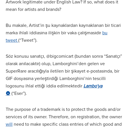
Artwork legitimate under English Law? If so, what does it
mean for artists and brands?
Bu makale, Artist’in şu kaynaklardan kaynaklanan bir ticari
marka ihlali iddiasına ilişkin bir vaka çalışmasıdır
bu
tweet
(“Tweet”).
Söz konusu sanatçı, @bigcomicart (bundan sonra “Sanatçı”
olarak anılacaktır) olup, Lamborghini’den gelen ve
SuperRare aracılığıyla iletilen bir şikayet e-postasında, bir
GIF dosyasına yerleştirdiği Lamborghini’nin tescilli
logosunu ihlal ettiği iddia edilmektedir
Lambo'ya
🌚
(“Eser”).
The purpose of a trademark is to protect the goods and/or
services of its owner. Therefore, on registration, the owner
will
need to make specific class entries of which good and