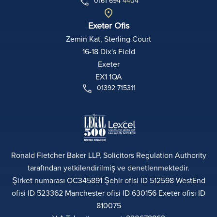
0161 694 4404
Exeter Ofis
Zemin Kat, Sterling Court
16-18 Dix's Field
Exeter
EX1 1QA
01392 715311
Ronald Fletcher Baker LLP, Solicitors Regulation Authority
tarafından yetkilendirilmiş ve denetlenmektedir.
Şirket numarası OC345891 Şehir ofisi ID 512598 WestEnd
ofisi ID 523362 Manchester ofisi ID 630156 Exeter ofisi ID
810075