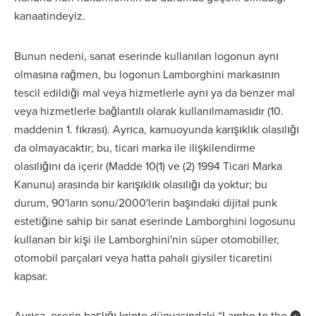
kanaatindeyiz.
Bunun nedeni, sanat eserinde kullanılan logonun aynı
olmasına rağmen, bu logonun Lamborghini markasının
tescil edildiği mal veya hizmetlerle aynı ya da benzer mal
veya hizmetlerle bağlantılı olarak kullanılmamasıdır (10.
maddenin 1. fıkrası). Ayrıca, kamuoyunda karışıklık olasılığı
da olmayacaktır; bu, ticari marka ile ilişkilendirme
olasılığını da içerir (Madde 10(1) ve (2) 1994 Ticari Marka
Kanunu) arasında bir karışıklık olasılığı da yoktur; bu
durum, 90'ların sonu/2000'lerin başındaki dijital punk
estetiğine sahip bir sanat eserinde Lamborghini logosunu
kullanan bir kişi ile Lamborghini'nin süper otomobiller,
otomobil parçaları veya hatta pahalı giysiler ticaretini
kapsar.
Ayrıca, eserin başlığı kripto dünyasındaki “Lambo to the 🌚