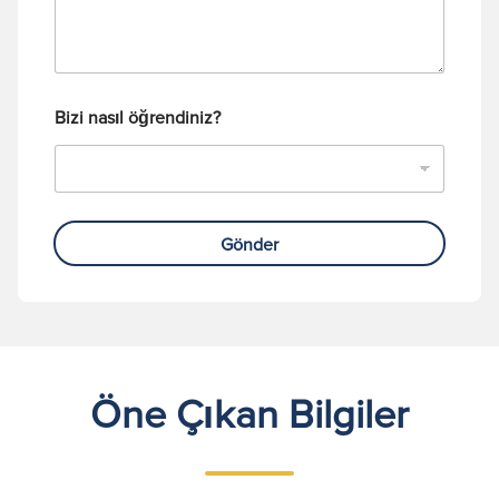
a
s
ı
Bizi nasıl öğrendiniz?
Gönder
Öne Çıkan Bilgiler