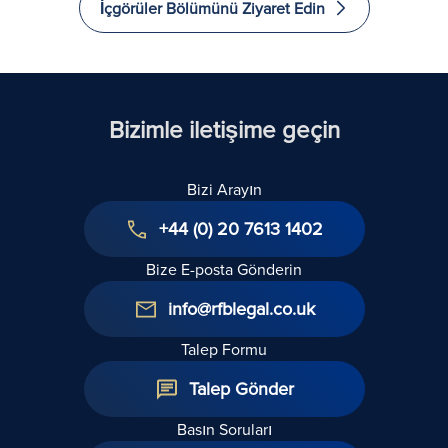
İçgörüler Bölümünü Ziyaret Edin
İliş
Landlord
Hakları
Atamaları:
Kap
and tenant
Kanunu
Soru-
Bir
Act 1954: A
Kapsamında
Cevap
Kıl
Technical
Son
Kılavuzu
Guide
Gelişmeler
Bizimle iletişime geçin
Bizi Arayın
+44 (0) 20 7613 1402
Bize E-posta Gönderin
info@rfblegal.co.uk
Talep Formu
Talep Gönder
Basın Soruları