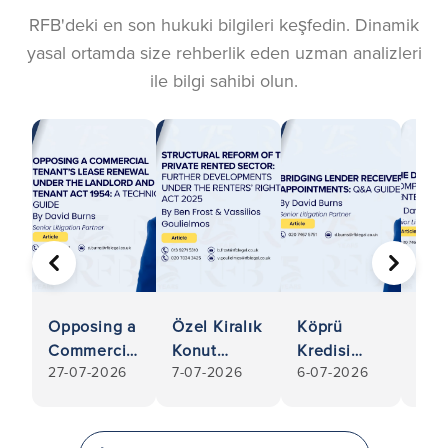
RFB'deki en son hukuki bilgileri keşfedin. Dinamik
yasal ortamda size rehberlik eden uzman analizleri
ile bilgi sahibi olun.
ÖNCEKI
SONRA
Yeni
Opposing a
Özel Kiralık
Köprü
Dön
Commercial
Konut
Kredisi
6-07
Şaf
27-07-2026
7-07-2026
6-07-2026
Tenant’s
Sektöründe
Veren
202
Kira
Lease
Yapısal
Kurumların
Hakl
Renewal
Reform:
Tasfiye
Yas
Under the
2025 Kiracı
Memurluğu