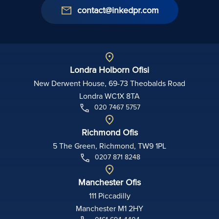
contact@inkedpr.com
Londra Holborn Ofisi
New Derwent House, 69-73 Theobalds Road
Londra WC1X 8TA
020 7467 5757
Richmond Ofis
5 The Green, Richmond, TW9 1PL
0207 871 8248
Manchester Ofis
111 Piccadilly
Manchester M1 2HY