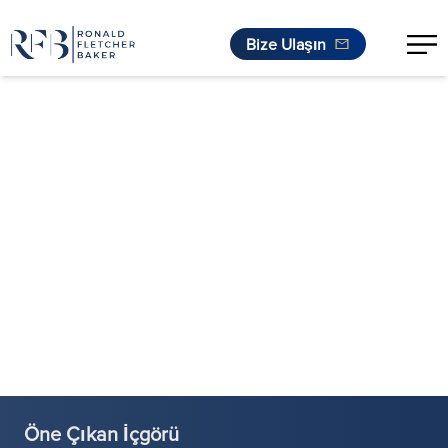
Bize Ulaşın
İçeriğe geç
Öne Çıkan İçgörü