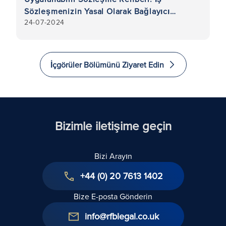
l
Sözleşmenizin Yasal Olarak Bağlayıcı
v
24-07-2024
6
Olmasını Nasıl Sağlarsınız?
İçgörüler Bölümünü Ziyaret Edin
Bizimle iletişime geçin
Bizi Arayın
+44 (0) 20 7613 1402
Bize E-posta Gönderin
info@rfblegal.co.uk