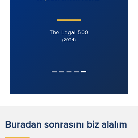
ve
davala
The Legal 500
(2024)
Buradan sonrasını biz alalım