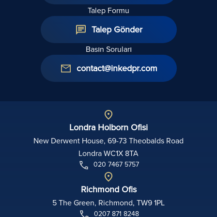
Talep Formu
Talep Gönder
Basın Soruları
contact@inkedpr.com
Londra Holborn Ofisi
New Derwent House, 69-73 Theobalds Road
Londra WC1X 8TA
020 7467 5757
Richmond Ofis
5 The Green, Richmond, TW9 1PL
0207 871 8248