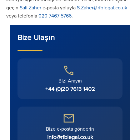
geçin
Sali Zaher
e-posta yoluyla
S.Zaher@rfblegal.co.uk
veya telefonla
020 7467 5766
.
Bize Ulaşın
Bizi Arayın
+44 (0)20 7613 1402
Bize e-posta gönderin
info@rfblegal.co.uk