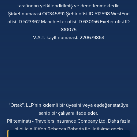
tarafından yetkilendirilmiş ve denetlenmektedir.
Şirket numarası OC345891 Şehir ofisi ID 512598 WestEnd
ofisi ID 523362 Manchester ofisi ID 630156 Exeter ofisi ID
810075
V.A.T. kayıt numarası: 220679863
“Ortak”, LLP'nin kıdemli bir üyesini veya eşdeğer statüye
sahip bir çalışanı ifade eder.
PII teminatı - Travelers Insurance Company Ltd. Daha fazla
bilgi için lütfen Rebecca Roberts ile iletişime geçin