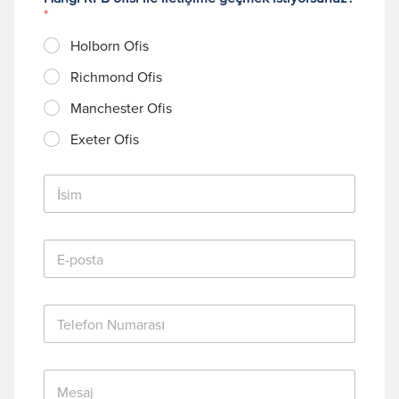
*
Holborn Ofis
Richmond Ofis
Manchester Ofis
Exeter Ofis
İ
s
i
m
E
*
-
p
o
T
s
e
t
l
a
e
*
M
f
e
o