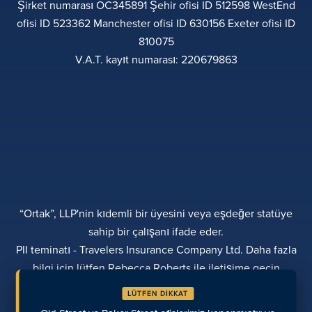
Şirket numarası OC345891 Şehir ofisi ID 512598 WestEnd
ofisi ID 523362 Manchester ofisi ID 630156 Exeter ofisi ID
810075
V.A.T. kayıt numarası: 220679863
“Ortak”, LLP'nin kıdemli bir üyesini veya eşdeğer statüye
sahip bir çalışanı ifade eder.
PII teminatı - Travelers Insurance Company Ltd. Daha fazla
bilgi için lütfen Rebecca Roberts ile iletişime geçin
GIZLILIK POLITIKASI
ŞIKAYETLER
ŞEFFAFLIK
LÜTFEN DİKKAT
ÇEŞITLILIK
ÖDEME YAPIN
KONUMLAR
SON GÖRÜNTÜLENEN SAYFALAR