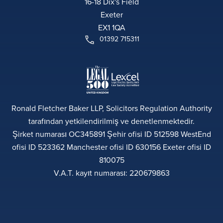
16-18 Dix's Field
Exeter
EX1 1QA
01392 715311
Ronald Fletcher Baker LLP, Solicitors Regulation Authority
tarafından yetkilendirilmiş ve denetlenmektedir.
Şirket numarası OC345891 Şehir ofisi ID 512598 WestEnd
ofisi ID 523362 Manchester ofisi ID 630156 Exeter ofisi ID
810075
V.A.T. kayıt numarası: 220679863