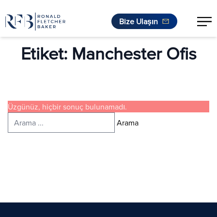
Bize Ulaşın
İçeriğe geç
Etiket:
Manchester Ofis
Üzgünüz, hiçbir sonuç bulunamadı.
Arayın:
Arama