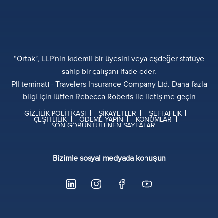
“Ortak”, LLP'nin kıdemli bir üyesini veya eşdeğer statüye
sahip bir çalışanı ifade eder.
PII teminatı - Travelers Insurance Company Ltd. Daha fazla
bilgi için lütfen Rebecca Roberts ile iletişime geçin
GIZLILIK POLITIKASI
ŞIKAYETLER
ŞEFFAFLIK
ÇEŞITLILIK
ÖDEME YAPIN
KONUMLAR
SON GÖRÜNTÜLENEN SAYFALAR
Bizimle sosyal medyada konuşun