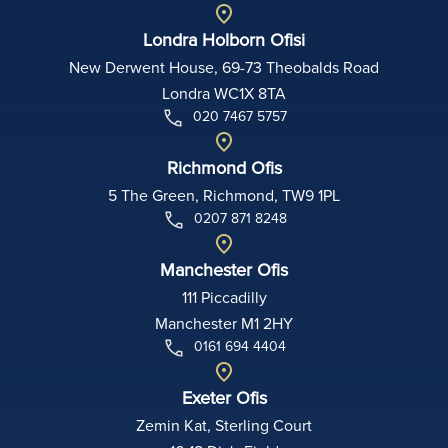
Londra Holborn Ofisi
New Derwent House, 69-73 Theobalds Road
Londra WC1X 8TA
020 7467 5757
Richmond Ofis
5 The Green, Richmond, TW9 1PL
0207 871 8248
Manchester Ofis
111 Piccadilly
Manchester M1 2HY
0161 694 4404
Exeter Ofis
Zemin Kat, Sterling Court