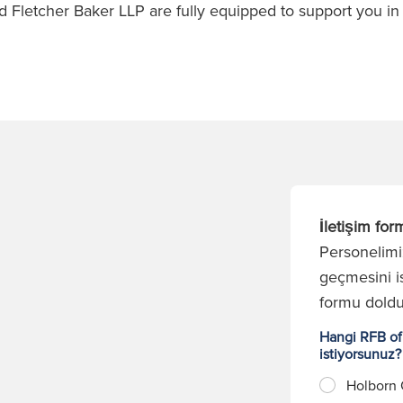
 Fletcher Baker LLP are fully equipped to support you in
İletişim for
Personelimiz
geçmesini is
formu dold
Hangi RFB ofi
istiyorsunuz
Holborn 