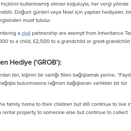
en hiçbirini kullanmamış olması koşuluyla, her vergi yılında
al 500
rebilir. Doğum günleri veya Noel için yapılan hediyeler, bi
5)
ergisinden muaf tutulur.
entering a
civil
partnership are exempt from Inheritance Ta
,000 to a child, £2,500 to a grandchild or great-grandchild
ilen Hediye (‘GROB’):
n biri, kişinin bir varlığı fiilen bağışlamak yerine, “Fayd
bağışta bulunmasına rağmen bağışlanan varlıktan bir tür
 family home to their children but still continue to live i
 a rental property to someone else but continue to collect