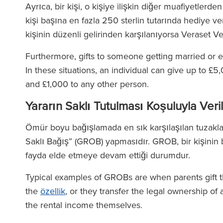
Ayrıca, bir kişi, o kişiye ilişkin diğer muafiyetlerd
The Leg
kişi başına en fazla 250 sterlin tutarında hediye ve
(202
The Legal 500
kişinin düzenli gelirinden karşılanıyorsa Veraset V
(2026)
Furthermore, gifts to someone getting married or 
In these situations, an individual can give up to £5
and £1,000 to any other person.
Yararın Saklı Tutulması Koşuluyla Ver
Ömür boyu bağışlamada en sık karşılaşılan tuzaklarda
Saklı Bağış” (GROB) yapmasıdır. GROB, bir kişinin 
fayda elde etmeye devam ettiği durumdur.
Typical examples of GROBs are when parents gift the
the
özellik
, or they transfer the legal ownership of
the rental income themselves.