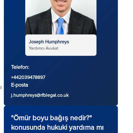
Joseph Humphreys
Yardımcı Avukat
Telefon:
+442039478897
E-posta
ı
j.humphreys@rfblegal.co.uk
"Ömür boyu bağış nedir?"
konusunda hukuki yardıma mı