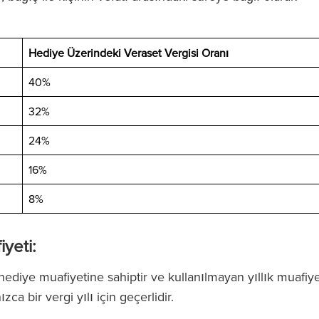
.
Hediye Üzerindeki Veraset Vergisi Oranı
40%
32%
24%
iyede olağanüstü
‘RFB, Magic Circle ücretlerini t
16%
B'de bir avukata
etmeden Magic Circle hizme
8%
izde ekibin tüm
veriyor.’
esteklediğini
iyeti:
rsunuz.’
a hediye muafiyetine sahiptir ve kullanılmayan yıllık muafiy
The Legal 500
ızca bir vergi yılı için geçerlidir.
(2024)