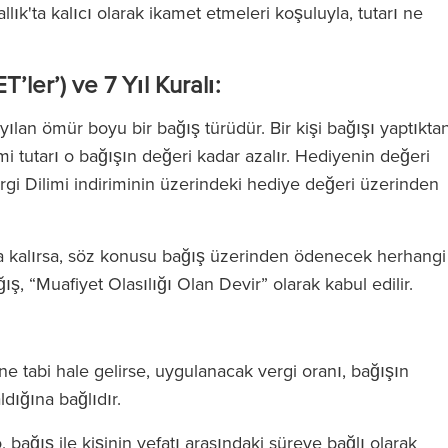
llık'ta kalıcı olarak ikamet etmeleri koşuluyla, tutarı ne
T’ler’) ve 7 Yıl Kuralı:
ılan ömür boyu bir bağış türüdür. Bir kişi bağışı yaptıkta
limi tutarı o bağışın değeri kadar azalır. Hediyenin değeri
rgi Dilimi indiriminin üzerindeki hediye değeri üzerinden
atta kalırsa, söz konusu bağış üzerinden ödenecek herhangi
ış, “Muafiyet Olasılığı Olan Devir” olarak kabul edilir.
ne tabi hale gelirse, uygulanacak vergi oranı, bağışın
ldığına bağlıdır.
, bağış ile kişinin vefatı arasındaki süreye bağlı olarak