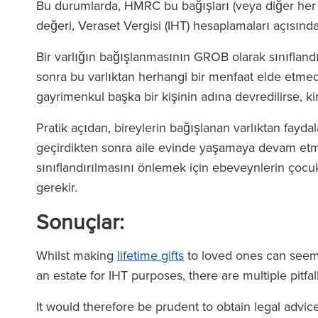
Bu durumlarda, HMRC bu bağışları (veya diğer her 
değeri, Veraset Vergisi (IHT) hesaplamaları açısında
Bir varlığın bağışlanmasının GROB olarak sınıflandır
sonra bu varlıktan herhangi bir menfaat elde etmed
gayrimenkul başka bir kişinin adına devredilirse, kir
Pratik açıdan, bireylerin bağışlanan varlıktan fayda
geçirdikten sonra aile evinde yaşamaya devam etm
sınıflandırılmasını önlemek için ebeveynlerin çocu
gerekir.
Sonuçlar:
Whilst making
lifetime gifts
to loved ones can seem 
an estate for IHT purposes, there are multiple pitfa
It would therefore be prudent to obtain legal advice