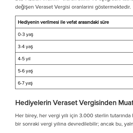
değişen Veraset Vergisi oranlarını göstermektedir
Hediyenin verilmesi ile vefat arasındaki süre
0-3 yaş
3-4 yaş
4-5 yıl
ald Fletcher Baker'daki ekip
‘Firmanın her sev
5-6 yaş
lmaz derecede duyarlı ve son
avukatları var. RF
6-7 yaş
ece bilgili. Birçok kez ticari
talimat verdiğin
iracılarla ilgili zorluklarla
gücüyle sizi d
Hediyelerin Veraset Vergisinden Muaf
laştım ve onların yardımı her
hissediyo
erinde paha biçilmez oldu.’
Her birey, her vergi yılı için 3.000 sterlin tutarınd
bir sonraki vergi yılına devredilebilir; ancak bu, yaln